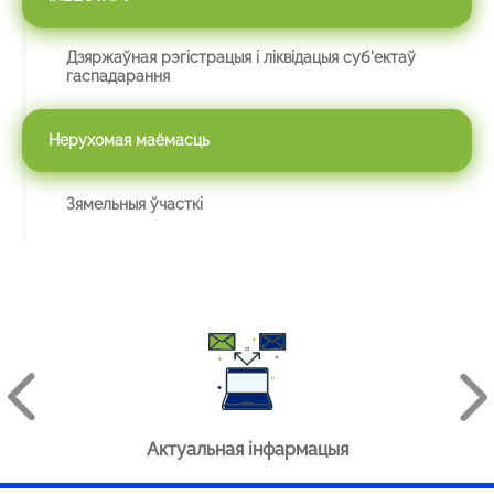
Дзяржаўная рэгістрацыя і ліквідацыя суб'ектаў
гаспадарання
Нерухомая маёмасць
Зямельныя ўчасткі
Актуальная інфармацыя