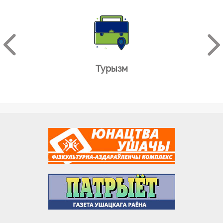
Турызм