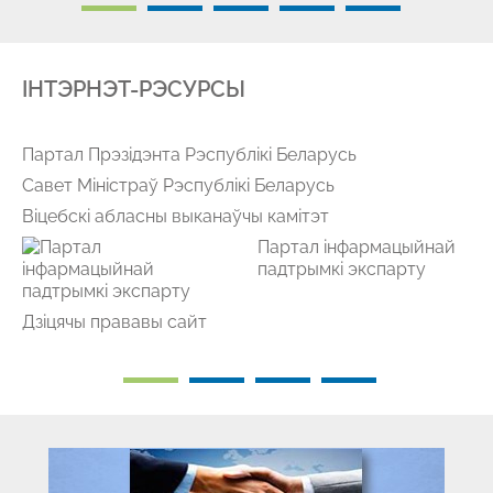
IНТЭРНЭТ-РЭСУРСЫ
Партал Прэзідэнта Рэспублікі Беларусь
Савет Міністраў Рэспублікі Беларусь
Віцебскі абласны выканаўчы камітэт
Партал інфармацыйнай
падтрымкі экспарту
Дзіцячы прававы сайт