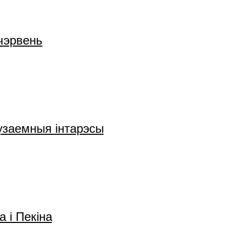
чэрвень
 узаемныя інтарэсы
 і Пекіна