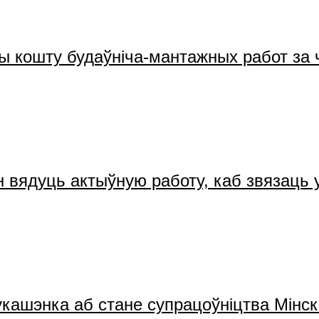
сы кошту будаўніча-мантажных работ за 
н вядуць актыўную работу, каб звязаць
укашэнка аб стане супрацоўніцтва Мінска