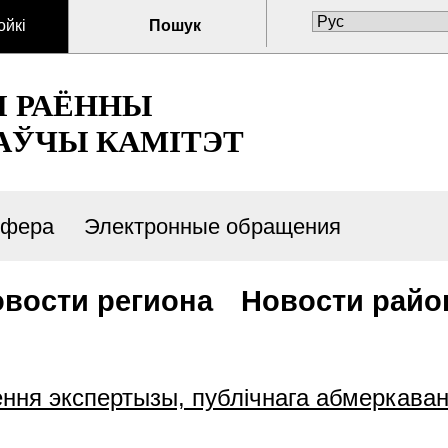
ойкі
Пошук
І РАЁННЫ
АЎЧЫ КАМІТЭТ
сфера
Электронные обращения
вости региона
Новости райо
ння экспертызы, публічнага абмеркаванн