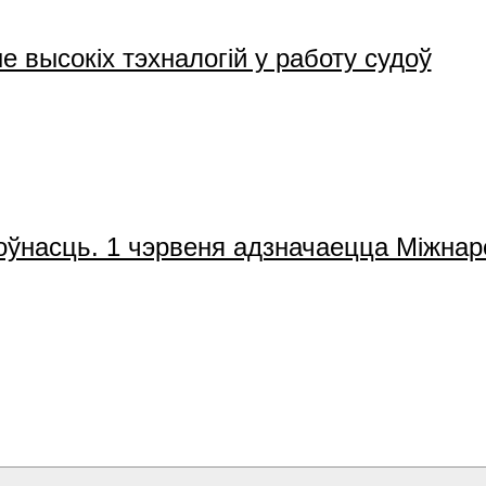
 высокіх тэхналогій у работу судоў
тоўнасць. 1 чэрвеня адзначаецца Міжна