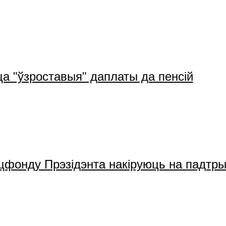
а "ўзроставыя" даплаты да пенсій
цфонду Прэзідэнта накіруюць на падтры