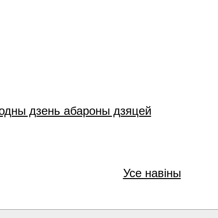
родны дзень абароны дзяцей
Усе навіны