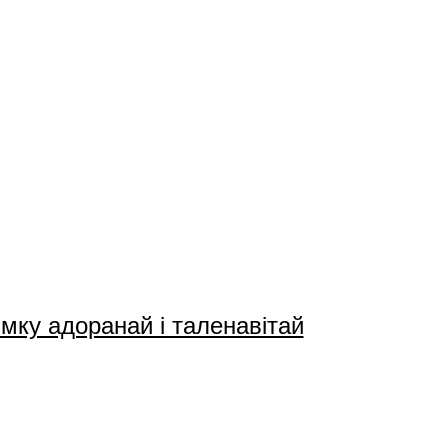
мку адоранай і таленавітай