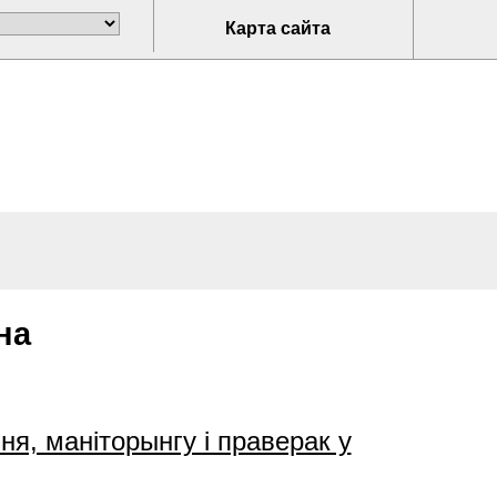
Карта сайта
на
я, маніторынгу і праверак у