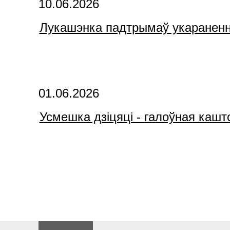
10.06.2026
Лукашэнка падтрымаў укараненне
01.06.2026
Усмешка дзіцяці - галоўная каш