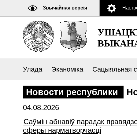
Звычайная версія
Настр
УШАЦК
ВЫКАН
Улада
Эканоміка
Сацыяльная 
Новости республики
Но
04.08.2026
Саўмін абнавіў парадак правядзе
сферы нарматворчасці