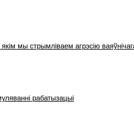
 якім мы стрымліваем агрэсію ваяўніча
муляванні рабатызацыі