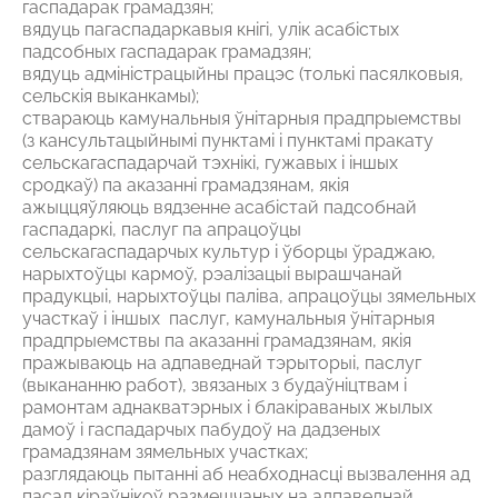
гаспадарак грамадзян;
вядуць пагаспадаркавыя кнігі, улік асабістых
падсобных гаспадарак грамадзян;
вядуць адміністрацыйны працэс (толькі пасялковыя,
сельскія выканкамы);
ствараюць камунальныя ўнітарныя прадпрыемствы
(з кансультацыйнымі пунктамі і пунктамі пракату
сельскагаспадарчай тэхнікі, гужавых і іншых
сродкаў) па аказанні грамадзянам, якія
ажыццяўляюць вядзенне асабістай падсобнай
гаспадаркі, паслуг па апрацоўцы
сельскагаспадарчых культур і ўборцы ўраджаю,
нарыхтоўцы кармоў, рэалізацыі вырашчанай
прадукцыі, нарыхтоўцы паліва, апрацоўцы зямельных
участкаў і іншых паслуг, камунальныя ўнітарныя
прадпрыемствы па аказанні грамадзянам, якія
пражываюць на адпаведнай тэрыторыі, паслуг
(выкананню работ), звязаных з будаўніцтвам і
рамонтам аднакватэрных і блакіраваных жылых
дамоў і гаспадарчых пабудоў на дадзеных
грамадзянам зямельных участках;
разглядаюць пытанні аб неабходнасці вызвалення ад
пасад кіраўнікоў размешчаных на адпаведнай