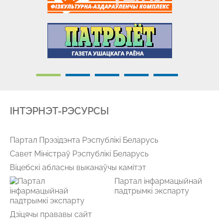
IНТЭРНЭТ-РЭСУРСЫ
Партал Прэзідэнта Рэспублікі Беларусь
Савет Міністраў Рэспублікі Беларусь
Віцебскі абласны выканаўчы камітэт
Партал інфармацыйнай
падтрымкі экспарту
Дзіцячы прававы сайт