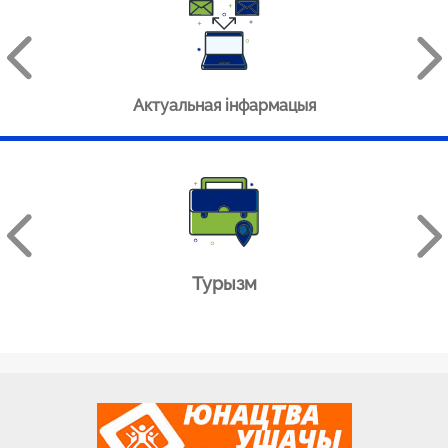
Актуальная інфармацыя
Турызм