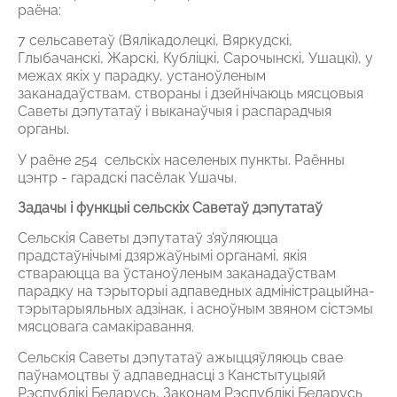
раёна:
7 сельсаветаў (Вялікадолецкі, Вяркудскі,
Глыбачанскі, Жарскі, Кубліцкі, Сарочынскі, Ушацкі), у
межах якіх у парадку, устаноўленым
заканадаўствам, створаны і дзейнічаюць мясцовыя
Саветы дэпутатаў і выканаўчыя і распарадчыя
органы.
У раёне 254 сельскіх населеных пункты. Раённы
цэнтр - гарадскі пасёлак Ушачы.
Задачы і функцыі сельскіх Саветаў дэпутатаў
Сельскія Саветы дэпутатаў з'яўляюцца
прадстаўнічымі дзяржаўнымі органамі, якія
ствараюцца ва ўстаноўленым заканадаўствам
парадку на тэрыторыі адпаведных адміністрацыйна-
тэрытарыяльных адзінак, і асноўным звяном сістэмы
мясцовага самакіравання.
Сельскія Саветы дэпутатаў ажыццяўляюць свае
паўнамоцтвы ў адпаведнасці з Канстытуцыяй
Рэспублікі Беларусь, Законам Рэспублікі Беларусь