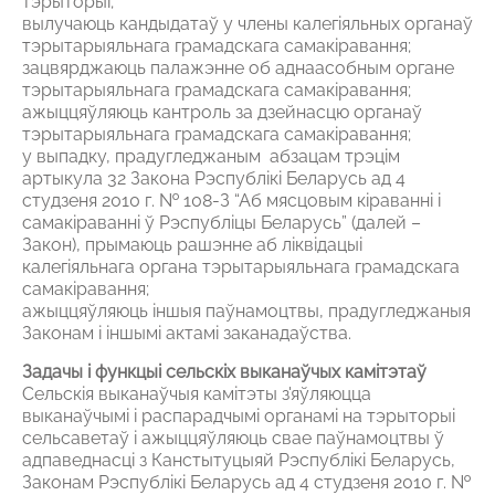
тэрыторыі;
вылучаюць кандыдатаў у члены калегіяльных органаў
тэрытарыяльнага грамадскага самакіравання;
зацвярджаюць палажэнне об аднаасобным органе
тэрытарыяльнага грамадскага самакіравання;
ажыццяўляюць кантроль за дзейнасцю органаў
тэрытарыяльнага грамадскага самакіравання;
у выпадку, прадугледжаным абзацам трэцім
артыкула 32 Закона Рэспублікі Беларусь ад 4
студзеня 2010 г. № 108-З “Аб мясцовым кіраванні і
самакіраванні ў Рэспубліцы Беларусь” (далей –
Закон), прымаюць рашэнне аб ліквідацыі
калегіяльнага органа тэрытарыяльнага грамадскага
самакіравання;
ажыццяўляюць іншыя паўнамоцтвы, прадугледжаныя
Законам і іншымі актамі заканадаўства.
Задачы і функцыі сельскіх выканаўчых камітэтаў
Сельскія выканаўчыя камітэты з'яўляюцца
выканаўчымі і распарадчымі органамі на тэрыторыі
сельсаветаў і ажыццяўляюць свае паўнамоцтвы ў
адпаведнасці з Канстытуцыяй Рэспублікі Беларусь,
Законам Рэспублікі Беларусь ад 4 студзеня 2010 г. №