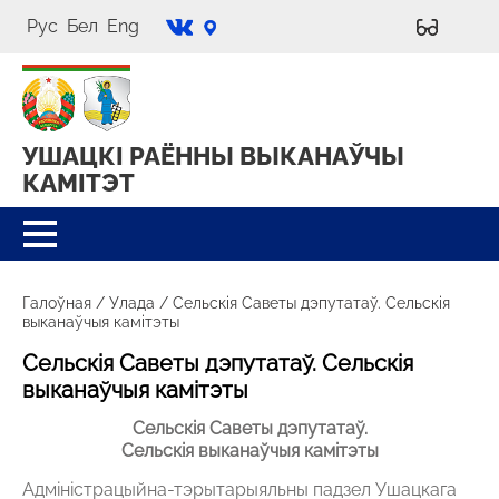
Рус
Бел
Eng
УШАЦКІ РАЁННЫ
ВЫКАНАЎЧЫ
КАМІТЭТ
Галоўная
/
Улада
/
Сельскія Саветы дэпутатаў. Сельскія
выканаўчыя камітэты
Сельскія Саветы дэпутатаў. Сельскія
выканаўчыя камітэты
С
ельскія Саветы дэпутатаў.
Сельскія выканаўчыя камітэты
Адміністрацыйна-тэрытарыяльны падзел Ушацкага