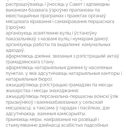
распрацоўваюць і ўносяць у Савет і адпаведны
выканкам базавага ўзроўню прапановы па
інвестыцыйных праграмах і праектах органаў
мясцовага кіравання і самакіравання першаснага
ўзроўню;
арганізуюць асвятленне вуліц і ўстаноўку
паказальнікаў з назвамі вуліц і нумарамі дамоў;
арганізуюць работы па выдаленні камунальных
адходаў;
афармляюць дзеянні, звязаныя з рэгістрацыяй актаў
грамадзянскага стану;
афармляюць натарыяльныя дзеянні (у населеных
пунктах, у якіх адсутнічаюць натарыяльныя канторы і
натарыяльныя бюро);
ажыццяўляюць рэгістрацыю грамадзян па месцы
жыхарства і месцы знаходжання;
ажыццяўляюць персанальна-першасны воінскі ўлік
прызыўнікоў і ваеннаабавязаных у сельскай
мясцовасці, а таксама ў гарадах і пасёлках, дзе
адсутнічаюць ваенныя камісарыяты;
прымаюць меры, накіраваныя на развіццё і
стымуляванне дзейнасці асабістых падсобных