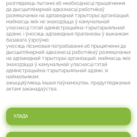
разглядаюць пытанні аб неабходнасці прыцягнення
да дысцыплінарнай адказнасці работнікаў
размешчаных на адпаведнай тэрыторыі арганізацый,
маёмасць якіх не знаходзіцца ў камунальнай
уласнасці гэтай адміністрацыйна-тэрытарыяльнай
адзінкі, і ўносяць адпаведныя прапановы ў выканкам
базавага ўзроўню;
уносяць пісьмовыя патрабаванні аб прыцягненні да
дысцыплінарнай адказнасці работнікаў размешчаных
на адпаведнай тэрыторыі арганізацый, маёмасць якіх
знаходзіцца ў камунальнай уласнасці гэтай
адміністрацыйна-тэрытарыяльнай адзінкі, іх
наймальнікам;
ажыццяўляюць іншыя паўнамоцтвы, прадугледжаныя
актамі заканадаўства.
УЛАДА