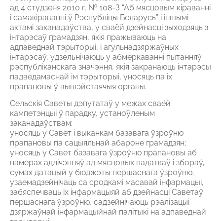
ад 4 студзеня 2010 г. № 108-З “Аб мясцовым кіраванні
і самакіраванні ў Рэспубліцы Беларусь” і іншымі
актамі заканадаўства, у сваёй дзейнасці зыходзяць з
інтарэсаў грамадзян, якія пражываюць на
адпаведнай тэрыторыі, і агульнадзяржаўных
інтарэсаў, удзельнічаюць у абмеркаванні пытанняў
рэспубліканскага значэння, якія закранаюць інтарэсы
падведамаснай ім тэрыторыі, уносяць па іх
прапановы ў вышэйстаячыя органы.
Сельскія Саветы дэпутатаў у межах сваёй
кампетэнцыі ў парадку, устаноўленым
заканадаўствам:
уносяць у Савет і выканкам базавага ўзроўню
прапановы па сацыяльнай абароне грамадзян;
уносяць у Савет базавага ўзроўню прапановы аб
памерах адлічэнняў ад мясцовых падаткаў і збораў,
сумах датацый у бюджэты першаснага ўзроўню;
узаемадзейнічаць са сродкамі масавай інфармацыі,
забяспечваць іх інфармацыяй аб дзейнасці Саветаў
першаснага ўзроўню, садзейнічаюць рэалізацыі
дзяржаўнай інфармацыйнай палітыкі на адпаведнай