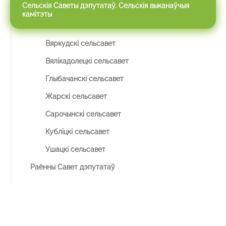
Сельскія Саветы дэпутатаў. Сельскія выканаўчыя
камітэты
Вяркудскі сельсавет
Вялікадолецкі сельсавет
Глыбачанскі сельсавет
Жарскі сельсавет
Сарочынскі сельсавет
Кубліцкі сельсавет
Ушацкі сельсавет
Раённы Савет дэпутатаў