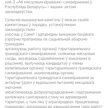
108-З «Аб мясцовым кіраванні і самакіраванні ў
Рэспубліцы Беларусь» і іншымі актамі
заканадаўства.
Сельскія выканаўчыя камітэты ў межах сваёй
кампетэнцыі ў парадку, устаноўленым
заканадаўствам:
уносяць у Савет і адпаведны выканкам базавага
ўзроўню прапановы па сацыяльнай абароне
грамадзян;
арганізуюць работу органаў тэрытарыяльнага
грамадскага самакіравання, склікаюць мясцовыя
сходы, аказваюць садзейнічанне ў выкананні іх
рашэнняў, вылучаюць кандыдатаў у члены
калегіяльных органаў тэрытарыяльнага грамадскага
самакіравання, заахвочваюць органы
тэрытарыяльнага грамадскага самакіравання за
актыўны ўдзел у вырашэнні пытанняў мясцовага
значэння;
забяспечваюць добраўпарадкаванне і падтрыманне
належнага санітарнага стану на адпаведнай
тэрыторыі, у тым ліку ў аграгарадках, прыцягваюць
грамадзян і арганізацыі да ажыццяўлення такіх работ;