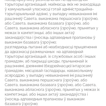
тэрыторыі арганізацый, маёмасць якіх не знаходзіцца
ў камунальнай уласнасці гэтай адміністрацыйна-
тэрытарыяльнай адзінкі, у выпадку невыканання імі
рашэнняў Савета, выканкама першаснага ўзроўню,
або Савета, выканкама базавага ўзроўню, або
Савета, выканкама абласнога ўзроўню, прынятых у
межах іх кампетэнцыі, або іншых актаў
заканадаўства і ўносяць адпаведныя прапановы ў
выканкам базавага ўзроўню;
разглядаюць пытанні аб неабходнасці прыцягнення
да адказнасці размешчаных на адпаведнай
тэрыторыі арганізацый, іх службовых асоб і іншых
грамадзян, аб пакрыцці шкоды, прычыненай іх
рашэннямі, дзеяннямі (бяздзейнасцю) інтарэсам
грамадзян, мясцовай гаспадарцы, навакольнаму
асяроддзю, у выпадку невыканання імі рашэнняў
Савета, выканкама першаснага ўзроўню, або
Савета, выканкама базавага ўзроўню, або Савета,
выканкама абласнога ўзроўню, прынятых у межах іх
кампетэнцыі, або іншых актаў заканадаўства і
ўносяць адпаведныя прапановы ў выканкам
базавага ўзроўню;