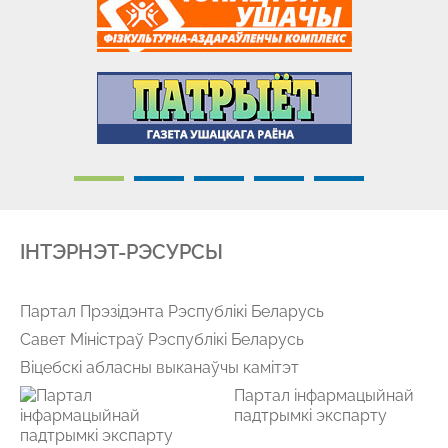
IНТЭРНЭТ-РЭСУРСЫ
Партал Прэзідэнта Рэспублікі Беларусь
Савет Міністраў Рэспублікі Беларусь
Віцебскі абласны выканаўчы камітэт
Партал інфармацыйнай
падтрымкі экспарту