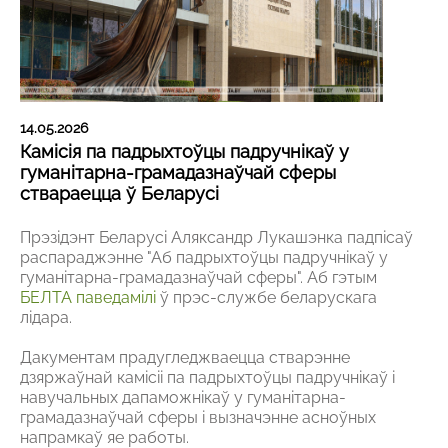
14.05.2026
Камісія па падрыхтоўцы падручнікаў у
гуманітарна-грамадазнаўчай сферы
ствараецца ў Беларусі
Прэзідэнт Беларусі Аляксандр Лукашэнка падпісаў
распараджэнне "Аб падрыхтоўцы падручнікаў у
гуманітарна-грамадазнаўчай сферы". Аб гэтым
БЕЛТА паведамілі
ў прэс-службе беларускага
лідара.
Дакументам прадугледжваецца стварэнне
дзяржаўнай камісіі па падрыхтоўцы падручнікаў і
навучальных дапаможнікаў у гуманітарна-
грамадазнаўчай сферы і вызначэнне асноўных
напрамкаў яе работы.