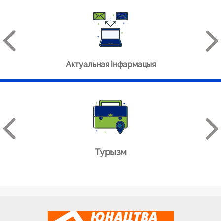
Актуальная інфармацыя
Турызм