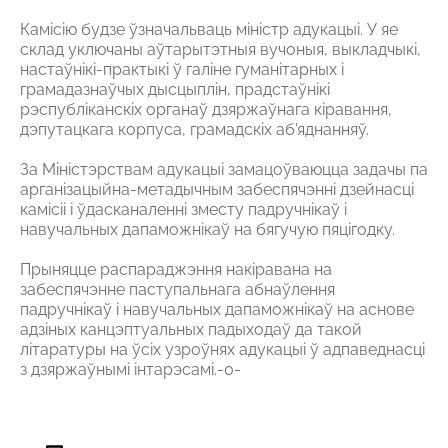
Камісію будзе ўзначальваць міністр адукацыі. У яе
склад уключаны аўтарытэтныя вучоныя, выкладчыкі,
настаўнікі-практыкі ў галіне гуманітарных і
грамадазнаўчых дысцыплін, прадстаўнікі
рэспубліканскіх органаў дзяржаўнага кіравання,
дэпутацкага корпуса, грамадскіх аб'яднанняў.
За Міністэрствам адукацыі замацоўваюцца задачы па
арганізацыйна-метадычным забеспячэнні дзейнасці
камісіі і ўдасканаленні зместу падручнікаў і
навучальных дапаможнікаў на бягучую пяцігодку.
Прыняцце распараджэння накіравана на
забеспячэнне паступальнага абнаўлення
падручнікаў і навучальных дапаможнікаў на аснове
адзіных канцэптуальных падыходаў да такой
літаратуры на ўсіх узроўнях адукацыі ў адпаведнасці
з дзяржаўнымі інтарэсамі.-0-