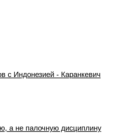
ов с Индонезией - Каранкевич
ую, а не палочную дисциплину