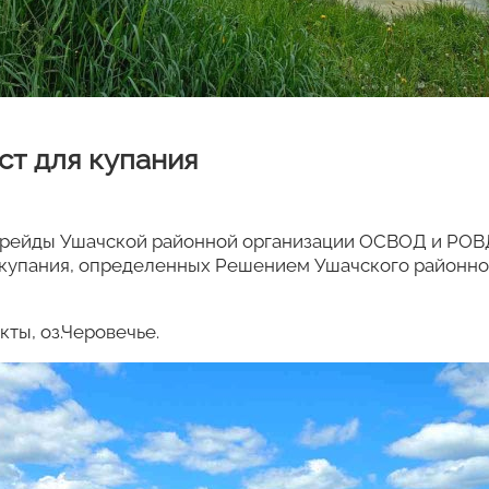
ст для купания
 рейды Ушачской районной организации ОСВОД и РОВ
 купания, определенных Решением Ушачского районно
кты, оз.Черовечье.